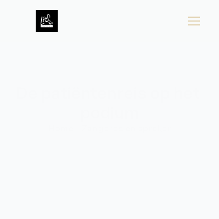
Home
Over
Aanbod
Nieuws
Contact
De patiëntenreis op het 
podium
Home
Zangeres en spreker