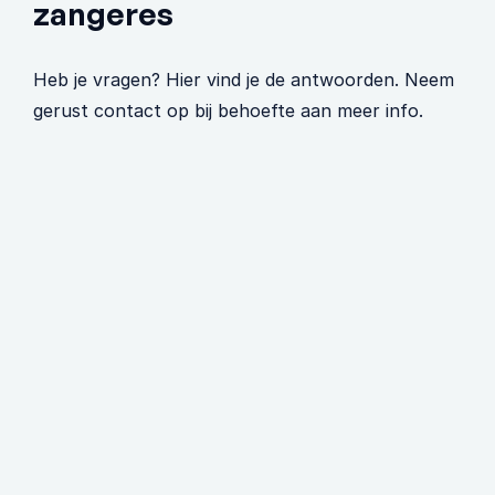
zangeres
Heb je vragen? Hier vind je de antwoorden. Neem 
gerust contact op bij behoefte aan meer info.
Wat zijn voorbeelden van events 
waar Lisanne spreekt en/of 
zingt? 
Lisanne treedt op bij congressen, 
symposia, gala’s en (bedrijfs)events, 
vooral binnen de gezondheidszorg en 
maatschappelijke sector. Ze brengt 
krachtige verhalen en muziek die raken 
en inspireren, bijvoorbeeld tijdens 