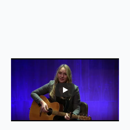
Drs. I.A. von Rosenstiel
Directeur bij Proscoop
"Ik kijk ontzettend trots op ons event terug, 
mede dankzij de prachtige muzikale bijdrage van 
Lisanne. Met haar muziek en verhaal raakt ze de 
professionals in de zaal enorm."