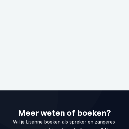
Kan Lisanne zich als spreker zich 
aanpassen aan ons thema?
Wat gebeurt er als het event 
last-minute geannuleerd wordt?
Zijn er kosten verbonden aan een 
kennismaking?
Meer weten of boeken?
Wil je Lisanne boeken als spreker en zangeres 