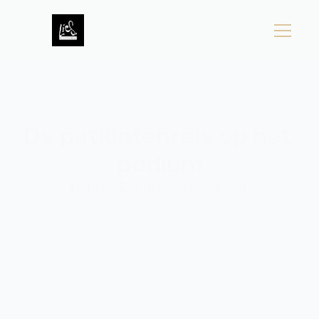
Home
Over
Aanbod
Nieuws
Contact
De patiëntenreis op het 
podium
Home
Zangeres en spreker