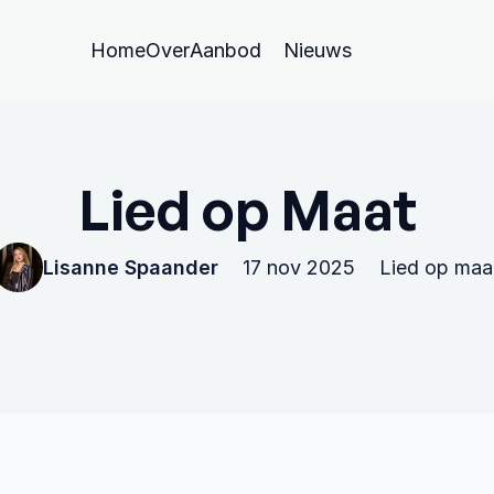
Home
Over
Aanbod
Nieuws
Zangeres
Spreker
Lied op Maat
Zangles
17 nov 2025
Lied op maa
Lisanne Spaander