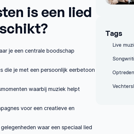
en is een lied 
schikt?﻿
Tags
Live muz
ar je een centrale boodschap 
Songwrit
s﻿ die je met een persoonlijk eerbetoon 
Optrede
Vechters
momenten﻿ waarbij muziek helpt 
agnes﻿ voor een creatieve en 
 gelegenheden﻿ waar een speciaal lied 