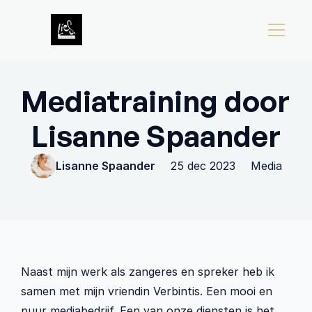
Home
Over
Aanbod
Nieuws
Mediatraining door 
Contact
Lisanne Spaander
Lisanne Spaander
25 dec 2023
Media
Naast mijn werk als zangeres en spreker heb ik 
samen met mijn vriendin Verbintis. Een mooi en 
puur mediabedrijf. Een van onze diensten is het 